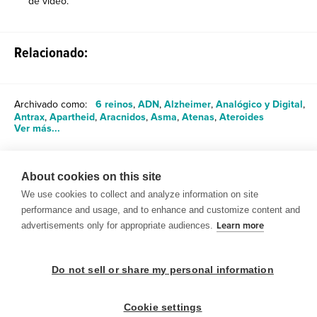
de video.
Relacionado:
Archivado como:
6 reinos
,
ADN
,
Alzheimer
,
Analógico y Digital
,
Antrax
,
Apartheid
,
Aracnidos
,
Asma
,
Atenas
,
Ateroides
Ver más...
About cookies on this site
Compartir
We use cookies to collect and analyze information on site
performance and usage, and to enhance and customize content and
advertisements only for appropriate audiences.
Learn more
Do not sell or share my personal information
© 1999-2026 BrainPOP. Todos los derechos reservados.
Cookie settings