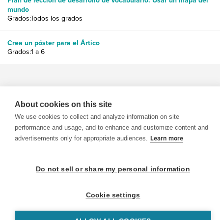
Plan de lección de desarrollo de vocabulario: Usar un mapa del
mundo
Grados:Todos los grados
Crea un póster para el Ártico
Grados:1 a 6
About cookies on this site
We use cookies to collect and analyze information on site
© 1999-2026 BrainPOP. Todos los derechos reservados.
performance and usage, and to enhance and customize content and
advertisements only for appropriate audiences.
Learn more
BrainPOP Maestros is proudly powered by
WordPress
. Built by
SlipFire Web Development
Do not sell or share my personal information
Cookie settings