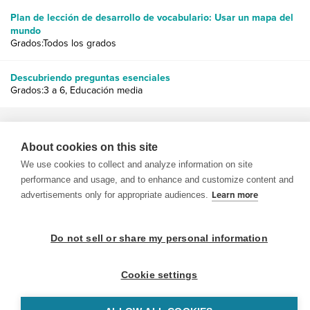
Plan de lección de desarrollo de vocabulario: Usar un mapa del
mundo
Grados:Todos los grados
Descubriendo preguntas esenciales
Grados:3 a 6, Educación media
About cookies on this site
We use cookies to collect and analyze information on site
performance and usage, and to enhance and customize content and
© 1999-2026 BrainPOP. Todos los derechos reservados.
advertisements only for appropriate audiences.
Learn more
Do not sell or share my personal information
BrainPOP Maestros is proudly powered by
WordPress
. Built by
SlipFire Web Development
Cookie settings