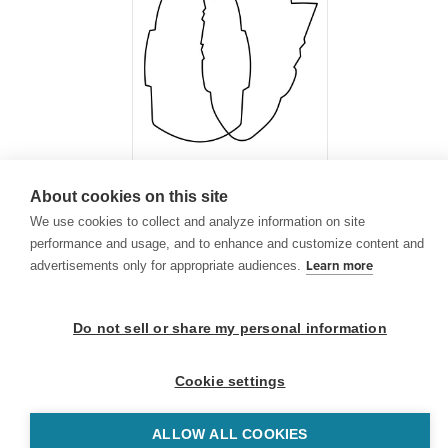
About cookies on this site
Diagrama de Venn
We use cookies to collect and analyze information on site
performance and usage, and to enhance and customize content and
advertisements only for appropriate audiences.
Learn more
Do not sell or share my personal information
© 1999-2026 BrainPOP. Todos los derechos reservados.
Cookie settings
ALLOW ALL COOKIES
BrainPOP Maestros is proudly powered by
WordPress
. Built by
SlipFire Web Development