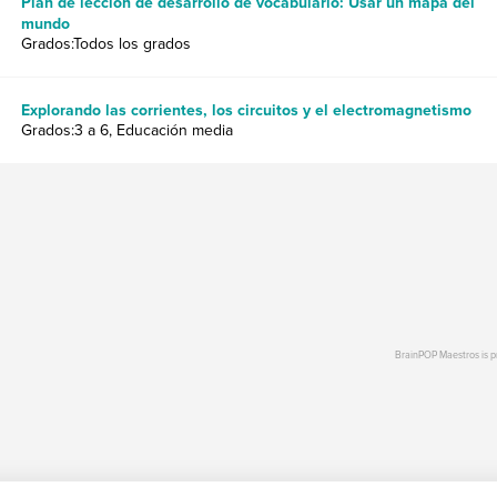
Plan de lección de desarrollo de vocabulario: Usar un mapa del
mundo
Grados:Todos los grados
Explorando las corrientes, los circuitos y el electromagnetismo
Grados:3 a 6, Educación media
BrainPOP Maestros is 