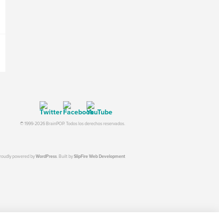
© 1999-2026 BrainPOP. Todos los derechos reservados.
proudly powered by
WordPress
. Built by
SlipFire Web Development