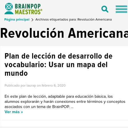
Tog
Toggle
nav
Search
Página principal
Archivos etiquetados para: Revolución Americana
Revolución American
Plan de lección de desarrollo de
vocabulario: Usar un mapa del
mundo
Publicado por laurap on
febrero 6, 2020
En este plan de lección, adaptable para educación básica, los
alumnos explorarán y harán conexiones entre términos y conceptos
asociados con un tema de BrainPOP. ...
Ver más »