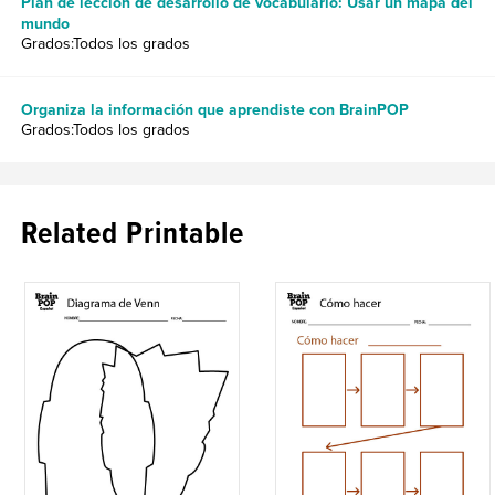
Plan de lección de desarrollo de vocabulario: Usar un mapa del
mundo
Grados:Todos los grados
Organiza la información que aprendiste con BrainPOP
Grados:Todos los grados
Related Printable