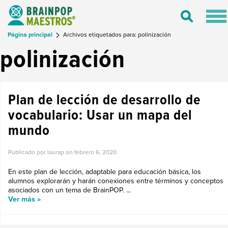
Tog
Toggle
nav
Search
Página principal
Archivos etiquetados para: polinización
polinización
Plan de lección de desarrollo de
vocabulario: Usar un mapa del
mundo
Publicado por laurap on
febrero 6, 2020
En este plan de lección, adaptable para educación básica, los
alumnos explorarán y harán conexiones entre términos y conceptos
asociados con un tema de BrainPOP. ...
Ver más »