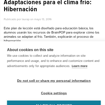
Adaptaciones para el clima frío:
Hibernación
Publicado por laurap on
mayo 13, 2016
Este plan de lección está diseñado para educación básica, los
alumnos usarán los recursos de BrainPOP para explorar cómo los
animales se adaptan al frío. También, explicarán el proceso de
hibernación ...
Ver más »
About cookies on this site
We use cookies to collect and analyze information on site
performance and usage, and to enhance and customize content and
advertisements only for appropriate audiences.
Learn more
© 1999-2026 BrainPOP. Todos los derechos reservados.
Do not sell or share my personal information
Cookie settings
BrainPOP Maestros is proudly powered by
WordPress
. Built by
SlipFire Web Development