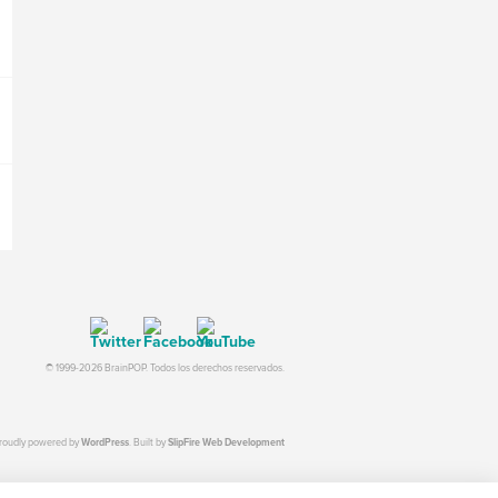
© 1999-2026 BrainPOP. Todos los derechos reservados.
proudly powered by
WordPress
. Built by
SlipFire Web Development