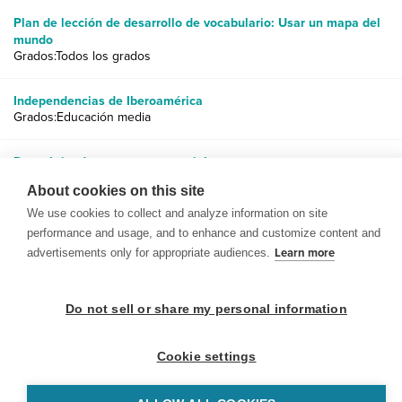
Plan de lección de desarrollo de vocabulario: Usar un mapa del
mundo
Grados:Todos los grados
Independencias de Iberoamérica
Grados:Educación media
Descubriendo preguntas esenciales
Grados:3 a 6, Educación media
About cookies on this site
We use cookies to collect and analyze information on site
performance and usage, and to enhance and customize content and
advertisements only for appropriate audiences.
Learn more
© 1999-2026 BrainPOP. Todos los derechos reservados.
Do not sell or share my personal information
Cookie settings
BrainPOP Maestros is proudly powered by
WordPress
. Built by
SlipFire Web Development