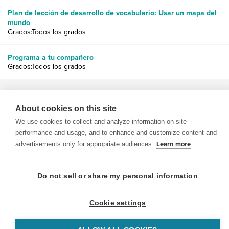
Plan de lección de desarrollo de vocabulario: Usar un mapa del
mundo
Grados:Todos los grados
Programa a tu compañero
Grados:Todos los grados
About cookies on this site
We use cookies to collect and analyze information on site
performance and usage, and to enhance and customize content and
© 1999-2026 BrainPOP. Todos los derechos reservados.
advertisements only for appropriate audiences.
Learn more
Do not sell or share my personal information
BrainPOP Maestros is proudly powered by
WordPress
. Built by
SlipFire Web Development
Cookie settings