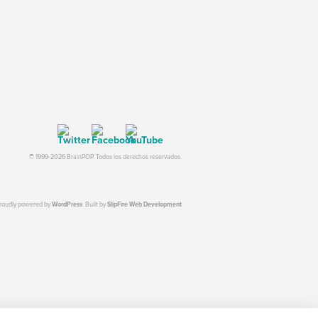
© 1999-2026 BrainPOP. Todos los derechos reservados.
proudly powered by
WordPress
. Built by
SlipFire Web Development