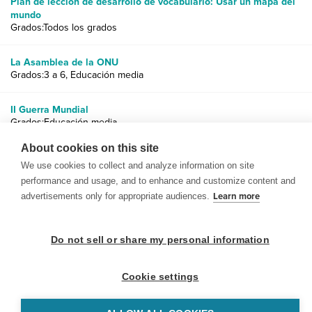
Plan de lección de desarrollo de vocabulario: Usar un mapa del
mundo
Grados:Todos los grados
La Asamblea de la ONU
Grados:3 a 6, Educación media
II Guerra Mundial
Grados:Educación media
About cookies on this site
We use cookies to collect and analyze information on site
performance and usage, and to enhance and customize content and
advertisements only for appropriate audiences.
Learn more
© 1999-2026 BrainPOP. Todos los derechos reservados.
Do not sell or share my personal information
Cookie settings
BrainPOP Maestros is proudly powered by
WordPress
. Built by
SlipFire Web Development