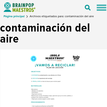
Tog
Toggle
nav
Search
Página principal
Archivos etiquetados para: contaminación del aire
contaminación del
aire