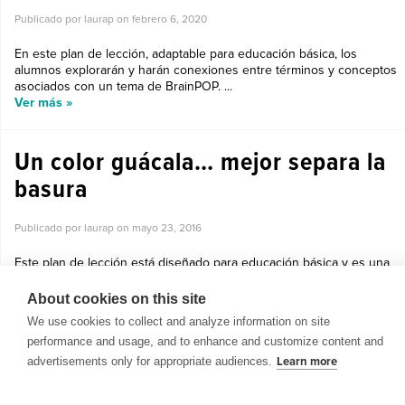
Publicado por laurap on
febrero 6, 2020
En este plan de lección, adaptable para educación básica, los
alumnos explorarán y harán conexiones entre términos y conceptos
asociados con un tema de BrainPOP. ...
Ver más »
Un color guácala… mejor separa la
basura
Publicado por laurap on
mayo 23, 2016
Este plan de lección está diseñado para educación básica y es una
actividad para entender la importancia de separar la basura....
Ver más »
About cookies on this site
We use cookies to collect and analyze information on site
performance and usage, and to enhance and customize content and
advertisements only for appropriate audiences.
Learn more