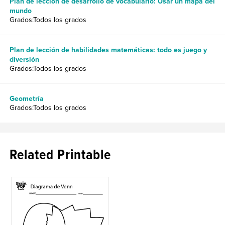
Plan de lección de desarrollo de vocabulario: Usar un mapa del
mundo
Grados:Todos los grados
Plan de lección de habilidades matemáticas: todo es juego y
diversión
Grados:Todos los grados
Geometría
Grados:Todos los grados
Related Printable