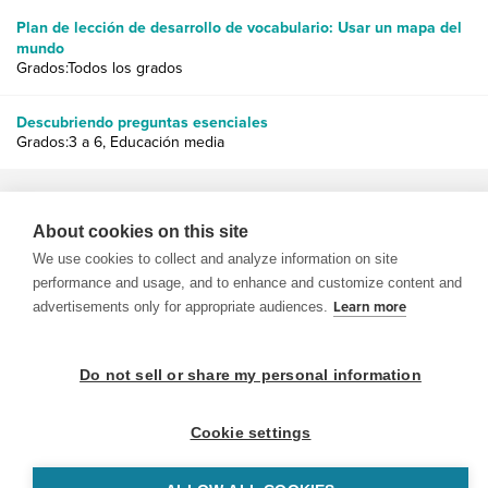
Plan de lección de desarrollo de vocabulario: Usar un mapa del
mundo
Grados:Todos los grados
Descubriendo preguntas esenciales
Grados:3 a 6, Educación media
About cookies on this site
We use cookies to collect and analyze information on site
performance and usage, and to enhance and customize content and
© 1999-2026 BrainPOP. Todos los derechos reservados.
advertisements only for appropriate audiences.
Learn more
Do not sell or share my personal information
BrainPOP Maestros is proudly powered by
WordPress
. Built by
SlipFire Web Development
Cookie settings