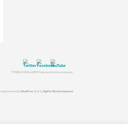
© 1999-2026 BrainPOP. Todos los derechos reservados.
proudly powered by
WordPress
. Built by
SlipFire Web Development