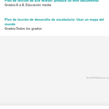
Plan de lección de Elie Wiesel: produce un mini documental
Grados:6 a 8, Educación media
Plan de lección de desarrollo de vocabulario: Usar un mapa del
mundo
Grados:Todos los grados
BrainPOP Maestros is 