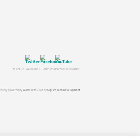
© 1999-2026 BrainPOP. Todos los derechos reservados.
proudly powered by
WordPress
. Built by
SlipFire Web Development