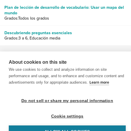
Plan de lección de desarrollo de vocabulario: Usar un mapa del
mundo
Grados:Todos los grados
Descubriendo preguntas esenciales
Grados:3 a 6, Educación media
About cookies on this site
We use cookies to collect and analyze information on site
performance and usage, and to enhance and customize content and
© 1999-2026 BrainPOP. Todos los derechos reservados.
advertisements only for appropriate audiences.
Learn more
Do not sell or share my personal information
BrainPOP Maestros is proudly powered by
WordPress
. Built by
SlipFire Web Development
Cookie settings