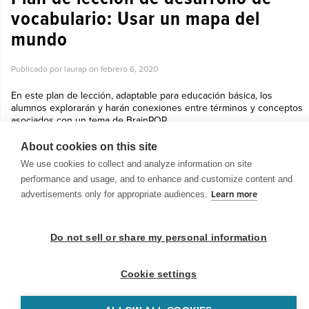
vocabulario: Usar un mapa del
mundo
Publicado por laurap on
febrero 6, 2020
En este plan de lección, adaptable para educación básica, los
alumnos explorarán y harán conexiones entre términos y conceptos
asociados con un tema de BrainPOP. ...
Ver más »
About cookies on this site
We use cookies to collect and analyze information on site
performance and usage, and to enhance and customize content and
advertisements only for appropriate audiences.
Learn more
© 1999-2026 BrainPOP. Todos los derechos reservados.
Do not sell or share my personal information
Cookie settings
BrainPOP Maestros is proudly powered by
WordPress
. Built by
SlipFire Web Development