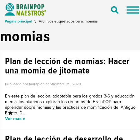
Tog
Toggle
nav
Search
Página principal
Archivos etiquetados para: momias
momias
Plan de lección de momias: Hacer
una momia de jitomate
Publicado por laurap on
septiembre 29, 2020
En este plan de lección, adaptable para los grados 3-6 y educación
media, los alumnos exploran los recursos de BrainPOP para
aprender sobre momias y las prácticas de momificación del Antiguo
Egipto. D...
Ver más »
Plan de lección de desarrollo de