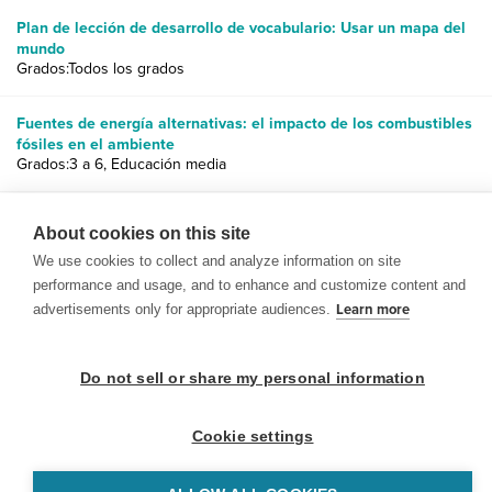
Plan de lección de desarrollo de vocabulario: Usar un mapa del
mundo
Grados:Todos los grados
Fuentes de energía alternativas: el impacto de los combustibles
fósiles en el ambiente
Grados:3 a 6, Educación media
¿Cuáles son las profesiones del futuro?
About cookies on this site
Grados:Educación media
We use cookies to collect and analyze information on site
performance and usage, and to enhance and customize content and
advertisements only for appropriate audiences.
Learn more
Do not sell or share my personal information
© 1999-2026 BrainPOP. Todos los derechos reservados.
Cookie settings