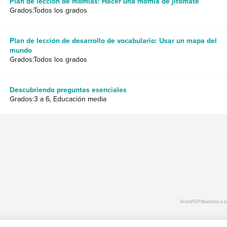
Plan de lección de momias: Hacer una momia de jitomate
Grados:Todos los grados
Plan de lección de desarrollo de vocabulario: Usar un mapa del
mundo
Grados:Todos los grados
Descubriendo preguntas esenciales
Grados:3 a 6, Educación media
BrainPOP Maestros is 