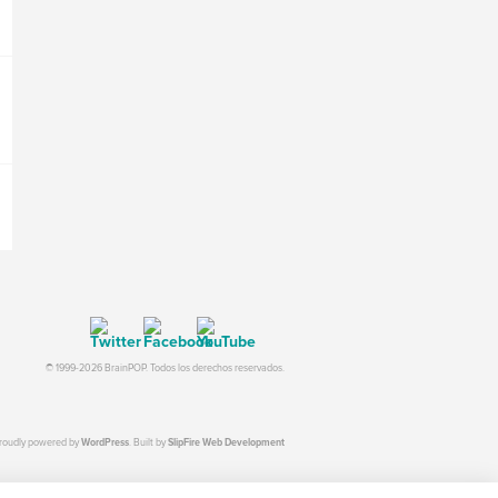
© 1999-2026 BrainPOP. Todos los derechos reservados.
proudly powered by
WordPress
. Built by
SlipFire Web Development