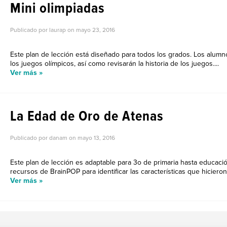
Mini olimpiadas
Publicado por laurap on
mayo 23, 2016
Este plan de lección está diseñado para todos los grados. Los alumnos
los juegos olímpicos, así como revisarán la historia de los juegos....
Ver más »
La Edad de Oro de Atenas
Publicado por danam on
mayo 13, 2016
Este plan de lección es adaptable para 3o de primaria hasta educaci
recursos de BrainPOP para identificar las características que hicieron
Ver más »