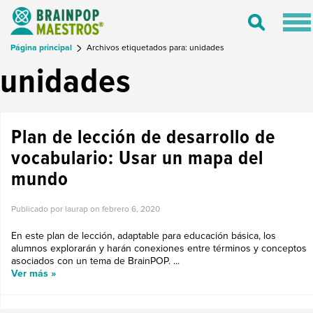
Tog
Toggle
nav
Search
Página principal
Archivos etiquetados para: unidades
unidades
Plan de lección de desarrollo de
vocabulario: Usar un mapa del
mundo
Publicado por laurap on
febrero 6, 2020
En este plan de lección, adaptable para educación básica, los
alumnos explorarán y harán conexiones entre términos y conceptos
asociados con un tema de BrainPOP. ...
Ver más »