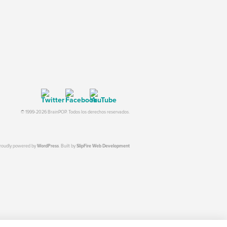
© 1999-2026 BrainPOP. Todos los derechos reservados.
proudly powered by
WordPress
. Built by
SlipFire Web Development