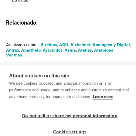
de video.
Relacionado:
Archivado como:
6 reinos
,
ADN
,
Alzheimer
,
Analógico y Digital
,
Antrax
,
Apartheid
,
Aracnidos
,
Asma
,
Atenas
,
Ateroides
Ver más...
About cookies on this site
Compartir
We use cookies to collect and analyze information on site
performance and usage, and to enhance and customize content and
advertisements only for appropriate audiences.
Learn more
Do not sell or share my personal information
© 1999-2026 BrainPOP. Todos los derechos reservados.
Cookie settings