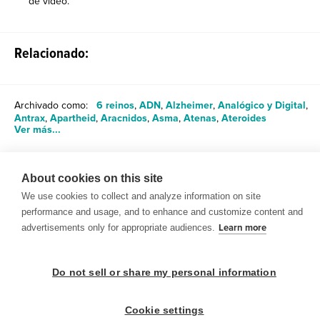
de video.
Relacionado:
Archivado como:
6 reinos
,
ADN
,
Alzheimer
,
Analógico y Digital
,
Antrax
,
Apartheid
,
Aracnidos
,
Asma
,
Atenas
,
Ateroides
Ver más...
About cookies on this site
Compartir
We use cookies to collect and analyze information on site
performance and usage, and to enhance and customize content and
advertisements only for appropriate audiences.
Learn more
Do not sell or share my personal information
© 1999-2026 BrainPOP. Todos los derechos reservados.
Cookie settings