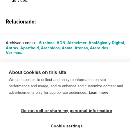
de video.
Relacionado:
Archivado como:
6 reinos
,
ADN
,
Alzheimer
,
Analógico y Digital
,
Antrax
,
Apartheid
,
Aracnidos
,
Asma
,
Atenas
,
Ateroides
Ver más...
About cookies on this site
Compartir
We use cookies to collect and analyze information on site
performance and usage, and to enhance and customize content and
advertisements only for appropriate audiences.
Learn more
Do not sell or share my personal information
© 1999-2026 BrainPOP. Todos los derechos reservados.
Cookie settings