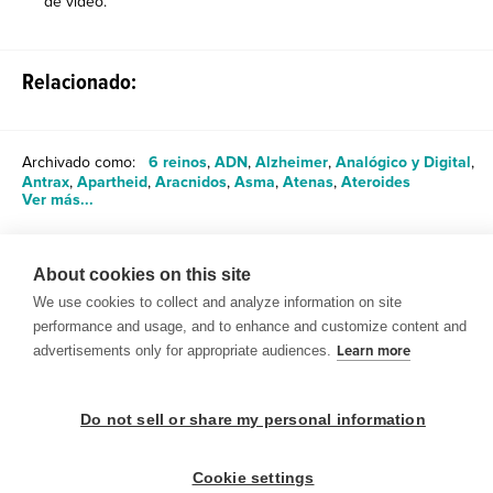
de video.
Relacionado:
Archivado como:
6 reinos
,
ADN
,
Alzheimer
,
Analógico y Digital
,
Antrax
,
Apartheid
,
Aracnidos
,
Asma
,
Atenas
,
Ateroides
Ver más...
About cookies on this site
Compartir
We use cookies to collect and analyze information on site
performance and usage, and to enhance and customize content and
advertisements only for appropriate audiences.
Learn more
Do not sell or share my personal information
© 1999-2026 BrainPOP. Todos los derechos reservados.
Cookie settings