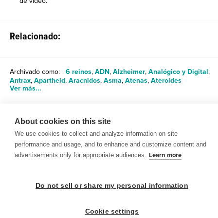
de video.
Relacionado:
Archivado como:
6 reinos
,
ADN
,
Alzheimer
,
Analógico y Digital
,
Antrax
,
Apartheid
,
Aracnidos
,
Asma
,
Atenas
,
Ateroides
Ver más...
About cookies on this site
Compartir
We use cookies to collect and analyze information on site
performance and usage, and to enhance and customize content and
advertisements only for appropriate audiences.
Learn more
Do not sell or share my personal information
© 1999-2026 BrainPOP. Todos los derechos reservados.
Cookie settings