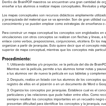
Dentro de BrainPOP maestros se encuentran una gran cantidad de org
enseñar a tus alumnos a realizar mapas conceptuales. Revísalos y elig
Los mapas conceptuales son recursos didácticos ampliamente utilizado
y jerarquizada del material que se va aprender. Son de gran utilidad c
conocimiento y se pueden emplear como estrategias de enseñanza o a
Para construir un mapa conceptual los conceptos son englobados en el
vinculaciones con otros conceptos se realizan con flechas y líneas, a l
enlace como verbos, preposiciones, conjunciones, etcétera. En los m
organizan a partir de jerarquías. Esto quiere decir que el concepto más
superior de mapa conceptual, mientras que los conceptos más particular
Procedimiento:
Utilizando tabletas y/o proyector, ve la película del día de Brain
Mientras ven la película, permite a tus alumnos tomar notas y pau
a tus alumnos ver de nuevo la película en sus tabletas y complemen
Después, realiza un listado con tus alumnos de los conceptos que
registro de ellos en el pizarrón o en un documento de Word o Goo
Organiza los conceptos por jerarquías. Establece cual es el con
particulares y las relaciones que pude haber entre ellos. Como re
siempre resaltan los conceptos importantes en un recuadro negro d
presentan dificultad para identificar los conceptos y la jerarquía, vu