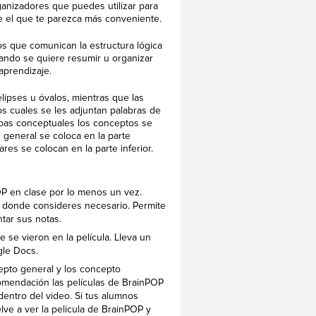
anizadores que puedes utilizar para
e el que te parezca más conveniente.
s que comunican la estructura lógica
uando se quiere resumir u organizar
prendizaje.
ipses u óvalos, mientras que las
os cuales se les adjuntan palabras de
apas conceptuales los conceptos se
 general se coloca en la parte
es se colocan en la parte inferior.
POP en clase por lo menos un vez.
sa donde consideres necesario. Permite
tar sus notas.
 se vieron en la película. Lleva un
gle Docs.
cepto general y los concepto
comendación las películas de BrainPOP
entro del video. Si tus alumnos
elve a ver la película de BrainPOP y