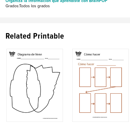
Organiza la información que aprendiste con BrainPOP
Grados:Todos los grados
Related Printable