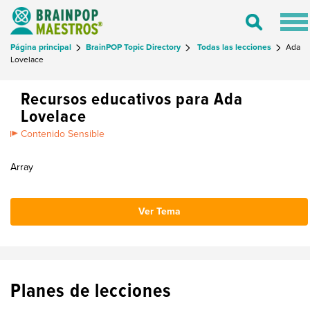
Tog
Toggle
nav
Search
Página principal
BrainPOP Topic Directory
Todas las lecciones
Ada
Lovelace
Recursos educativos para Ada
Lovelace
Contenido Sensible
Array
Ver Tema
Planes de lecciones