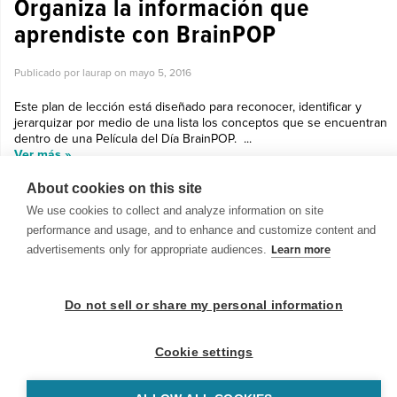
Organiza la información que
aprendiste con BrainPOP
Publicado por laurap on
mayo 5, 2016
Este plan de lección está diseñado para reconocer, identificar y
jerarquizar por medio de una lista los conceptos que se encuentran
dentro de una Película del Día BrainPOP. ...
Ver más »
About cookies on this site
We use cookies to collect and analyze information on site
performance and usage, and to enhance and customize content and
advertisements only for appropriate audiences.
Learn more
© 1999-2026 BrainPOP. Todos los derechos reservados.
Do not sell or share my personal information
Cookie settings
BrainPOP Maestros is proudly powered by
WordPress
. Built by
SlipFire Web Development