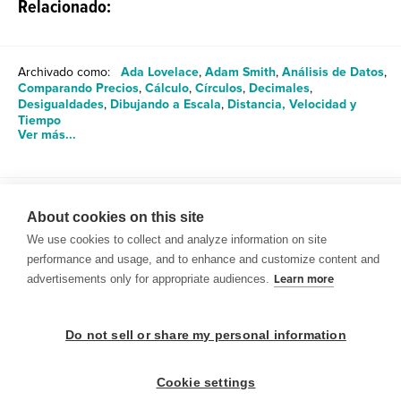
Relacionado:
Archivado como:
Ada Lovelace
,
Adam Smith
,
Análisis de Datos
,
Comparando Precios
,
Cálculo
,
Círculos
,
Decimales
,
Desigualdades
,
Dibujando a Escala
,
Distancia, Velocidad y
Tiempo
Ver más...
Compartir
About cookies on this site
We use cookies to collect and analyze information on site
performance and usage, and to enhance and customize content and
advertisements only for appropriate audiences.
Learn more
© 1999-2026 BrainPOP. Todos los derechos reservados.
Do not sell or share my personal information
Cookie settings
BrainPOP Maestros is proudly powered by
WordPress
. Built by
SlipFire Web Development