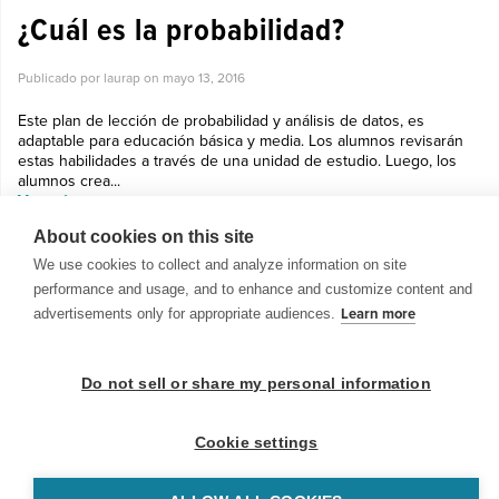
¿Cuál es la probabilidad?
Publicado por laurap on
mayo 13, 2016
Este plan de lección de probabilidad y análisis de datos, es
adaptable para educación básica y media. Los alumnos revisarán
estas habilidades a través de una unidad de estudio. Luego, los
alumnos crea...
Ver más »
About cookies on this site
We use cookies to collect and analyze information on site
performance and usage, and to enhance and customize content and
advertisements only for appropriate audiences.
Learn more
© 1999-2026 BrainPOP. Todos los derechos reservados.
Do not sell or share my personal information
Cookie settings
BrainPOP Maestros is proudly powered by
WordPress
. Built by
SlipFire Web Development