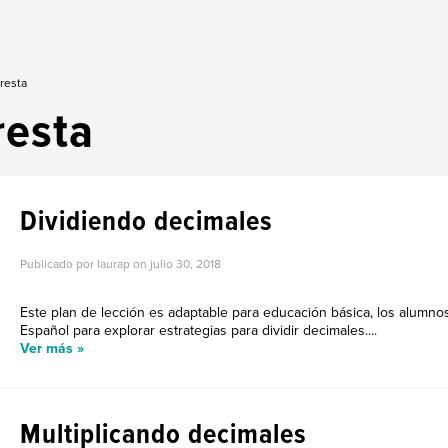
resta
resta
Dividiendo decimales
Publicado por laurap on
julio 30, 2018
Este plan de lección es adaptable para educación básica, los alumn
Español para explorar estrategias para dividir decimales....
Ver más »
Multiplicando decimales