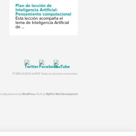
Plan de lección de
Inteligencia Artificial:
Pensamiento computacional
Esta lección acompaña el
tema de Inteligencia Artificial
de ...
© 1999-2026 BrainPOP. Todos los derechos reservados.
proudly powered by
WordPress
. Built by
SlipFire Web Development