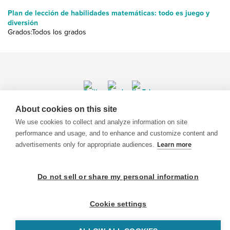
Plan de lección de habilidades matemáticas: todo es juego y
diversión
Grados:Todos los grados
About cookies on this site
© 1999-2026 BrainPOP. Todos los derechos reservados.
We use cookies to collect and analyze information on site
performance and usage, and to enhance and customize content and
advertisements only for appropriate audiences.
Learn more
BrainPOP Maestros is proudly powered by
WordPress
. Built by
SlipFire Web Development
Do not sell or share my personal information
Cookie settings