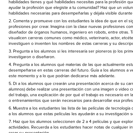
habilidades tienes y qué habilidades necesitas para la profesión
ayudar la profesión que elegiste a tu comunidad? Haz que un volunt
habilidades necesarias para desempeñarlas y déjala visible durante 
Comenta y promueve con los estudiantes la idea de que en el sig
profesiones por crear. Imagina con la clase nuevas profesiones co
diseñador de órganos humanos, ingeniero en robots, entre otras. T
visualicen carreras comunes como médico, veterinario, actor, etcéte
investiguen o inventen los nombres de estas carreras y su descripc
Pregunta a los alumnos si les interesaría ser pioneros (o los pri
investigaron o diseñaron.
Pregunta a los alumnos qué materias de las que actualmente estu
desempeñarse en estas carreras del futuro. Guía a los alumnos a ve
este momento y a lo que podrían dedicarse más adelante.
Di a los alumnos que crearán una presentación acerca de su carr
alumnos) debe realizar una presentación con una imagen o video c
del trabajo, una explicación de por qué el trabajo es necesario en l
o entrenamientos que serán necesarios para desarrollar esa profes
Muestra a los estudiantes las lista de las películas de tecnologí
a los alumnos que estas películas les ayudarán a su investigación s
Haz que los alumnos seleccionen de 2 a 4 películas y que exploren
actividades. Recuerda a los estudiantes hacer notas de cualquier in
crear su presentación.