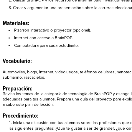
Utilizar BrainPOP y los recursos de Internet para investigar esas 
Crear y argumentar una presentación sobre la carrera seleccion
Materiales:
Pizarrón interactivo o proyector (opcional).
Internet con acceso a BrainPOP.
Computadora para cada estudiante.
Vocabulario:
Automóviles, blogs, Internet, videojuegos, teléfonos celulares, nanotec
submarino, rascacielos.
Preparación:
Revisa los temas de la categoría de tecnología de BrainPOP y escoge 
adecuadas para tus alumnos. Prepara una guía del proyecto para explic
a cabo este plan de lección.
Procedimiento:
Inicia una discusión con tus alumnos sobre las profesiones que q
las siguientes preguntas: ¿Qué te gustaría ser de grande?, ¿qué carr