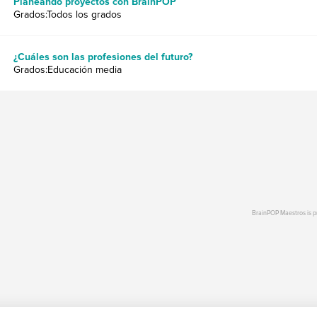
Planeando proyectos con BrainPOP
Grados:Todos los grados
¿Cuáles son las profesiones del futuro?
Grados:Educación media
BrainPOP Maestros is 