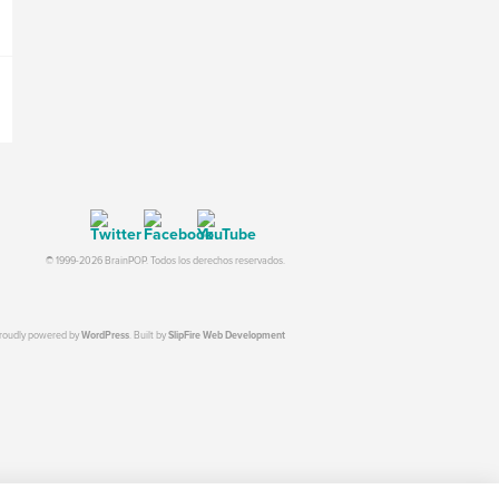
© 1999-2026 BrainPOP. Todos los derechos reservados.
proudly powered by
WordPress
. Built by
SlipFire Web Development