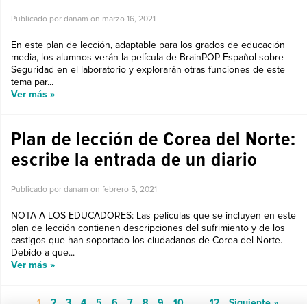
Publicado por danam on
marzo 16, 2021
En este plan de lección, adaptable para los grados de educación
media, los alumnos verán la película de BrainPOP Español sobre
Seguridad en el laboratorio y explorarán otras funciones de este
tema par...
Ver más »
Plan de lección de Corea del Norte:
escribe la entrada de un diario
Publicado por danam on
febrero 5, 2021
NOTA A LOS EDUCADORES: Las películas que se incluyen en este
plan de lección contienen descripciones del sufrimiento y de los
castigos que han soportado los ciudadanos de Corea del Norte.
Debido a que...
Ver más »
1
2
3
4
5
6
7
8
9
10
…
12
Siguiente »