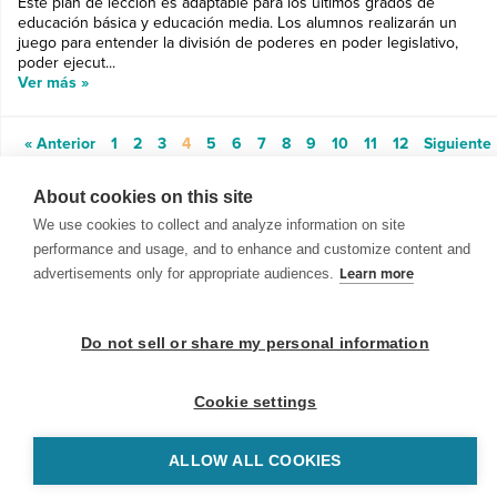
Este plan de lección es adaptable para los últimos grados de
educación básica y educación media. Los alumnos realizarán un
juego para entender la división de poderes en poder legislativo,
poder ejecut...
Ver más »
« Anterior
1
2
3
4
5
6
7
8
9
10
11
12
Siguiente
»
About cookies on this site
We use cookies to collect and analyze information on site
performance and usage, and to enhance and customize content and
advertisements only for appropriate audiences.
Learn more
© 1999-2026 BrainPOP. Todos los derechos reservados.
Do not sell or share my personal information
Cookie settings
BrainPOP Maestros is proudly powered by
WordPress
. Built by
SlipFire Web Development
ALLOW ALL COOKIES