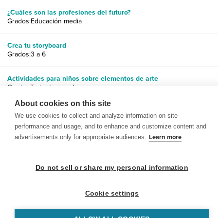
¿Cuáles son las profesiones del futuro?
Grados:Educación media
Crea tu storyboard
Grados:3 a 6
Actividades para niños sobre elementos de arte
Grados:Todos los grados
About cookies on this site
We use cookies to collect and analyze information on site
performance and usage, and to enhance and customize content and
advertisements only for appropriate audiences.
Learn more
© 1999-2026 BrainPOP. Todos los derechos reservados.
Do not sell or share my personal information
Cookie settings
BrainPOP Maestros is proudly powered by
WordPress
. Built by
SlipFire Web Development