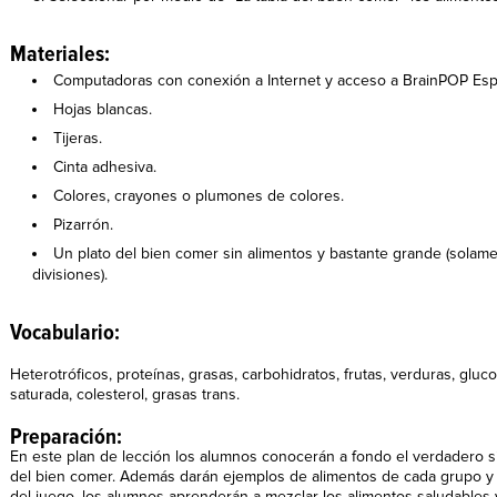
Materiales:
Computadoras con conexión a Internet y acceso a BrainPOP Esp
Hojas blancas.
Tijeras.
Cinta adhesiva.
Colores, crayones o plumones de colores.
Pizarrón.
Un plato del bien comer sin alimentos y bastante grande (solame
divisiones).
Vocabulario:
Heterotróficos, proteínas, grasas, carbohidratos, frutas, verduras, gluco
saturada, colesterol, grasas trans.
Preparación:
En este plan de lección los alumnos conocerán a fondo el verdadero si
del bien comer. Además darán ejemplos de alimentos de cada grupo y s
del juego, los alumnos aprenderán a mezclar los alimentos saludables y