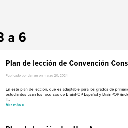
3 a 6
Plan de lección de Convención Cons
Publicado por danam on
marzo 20, 2024
En este plan de lección, que es adaptable para los grados de primari
estudiantes usan los recursos de BrainPOP Español y BrainPOP (inc
lí...
Ver más »