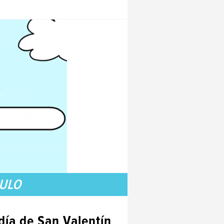
CULO
 día de San Valentín