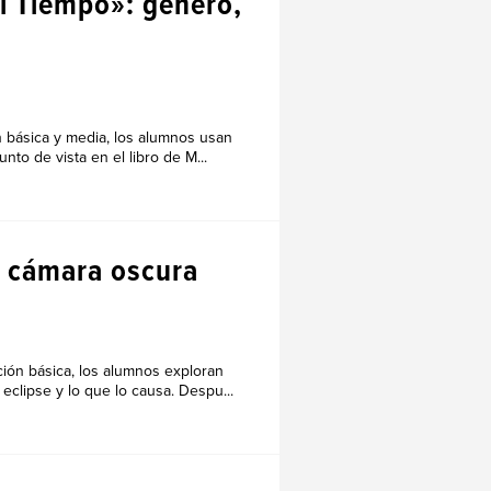
el Tiempo»: género,
n básica y media, los alumnos usan
to de vista en el libro de M...
a cámara oscura
ción básica, los alumnos exploran
clipse y lo que lo causa. Despu...