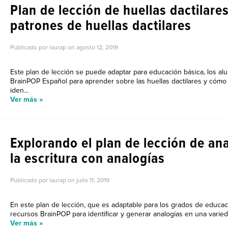
Plan de lección de huellas dactilares
patrones de huellas dactilares
Publicado por laurap on
agosto 12, 2019
Este plan de lección se puede adaptar para educación básica, los al
BrainPOP Español para aprender sobre las huellas dactilares y cómo
iden...
Ver más »
Explorando el plan de lección de an
la escritura con analogías
Publicado por laurap on
julio 11, 2019
En este plan de lección, que es adaptable para los grados de educac
recursos BrainPOP para identificar y generar analogías en una varied
Ver más »