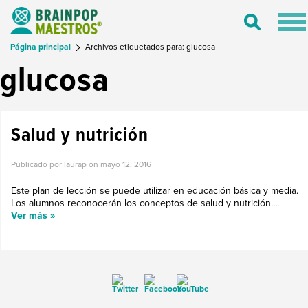
Tog
Toggle
nav
Search
Página principal
Archivos etiquetados para: glucosa
glucosa
Salud y nutrición
Publicado por laurap on
mayo 12, 2016
Este plan de lección se puede utilizar en educación básica y media.
Los alumnos reconocerán los conceptos de salud y nutrición....
Ver más »