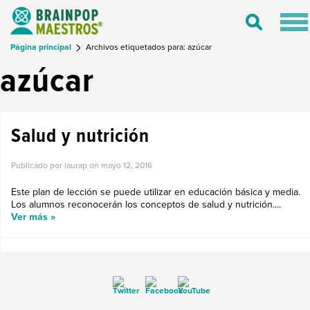
Tog
Toggle
nav
Search
Página principal
Archivos etiquetados para: azúcar
azúcar
Salud y nutrición
Publicado por laurap on
mayo 12, 2016
Este plan de lección se puede utilizar en educación básica y media.
Los alumnos reconocerán los conceptos de salud y nutrición....
Ver más »