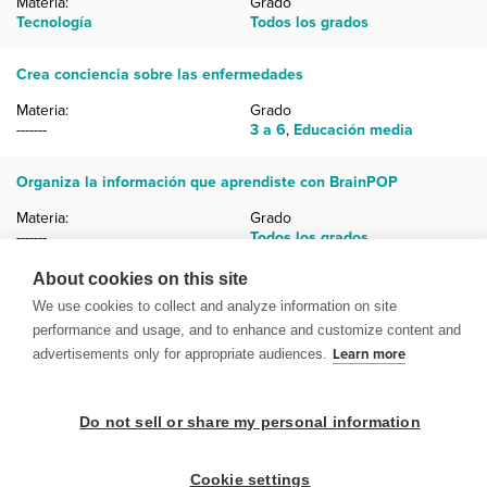
Materia:
Grado
Tecnología
Todos los grados
Crea conciencia sobre las enfermedades
Materia:
Grado
-------
3 a 6
,
Educación media
Organiza la información que aprendiste con BrainPOP
Materia:
Grado
-------
Todos los grados
About cookies on this site
« Anterior
1
2
3
4
5
6
We use cookies to collect and analyze information on site
performance and usage, and to enhance and customize content and
advertisements only for appropriate audiences.
Learn more
Do not sell or share my personal information
© 1999-2026 BrainPOP. Todos los derechos reservados.
Cookie settings